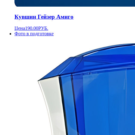
Кувшин Гейзер Амиго
Цена
190.00
РУБ.
Фото в подготовке