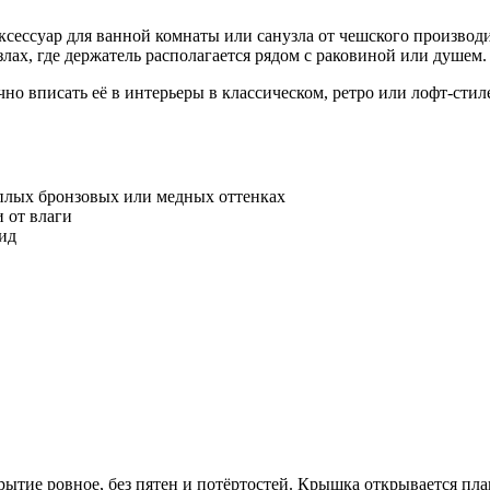
ессуар для ванной комнаты или санузла от чешского производи
лах, где держатель располагается рядом с раковиной или душем.
чно вписать её в интерьеры в классическом, ретро или лофт-сти
плых бронзовых или медных оттенках
 от влаги
ид
ытие ровное, без пятен и потёртостей. Крышка открывается плав