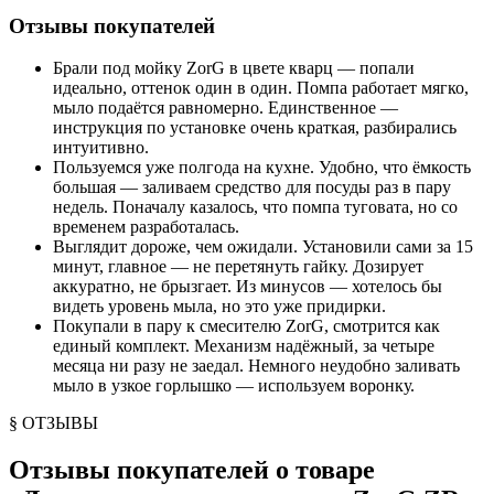
Отзывы покупателей
Брали под мойку ZorG в цвете кварц — попали
идеально, оттенок один в один. Помпа работает мягко,
мыло подаётся равномерно. Единственное —
инструкция по установке очень краткая, разбирались
интуитивно.
Пользуемся уже полгода на кухне. Удобно, что ёмкость
большая — заливаем средство для посуды раз в пару
недель. Поначалу казалось, что помпа туговата, но со
временем разработалась.
Выглядит дороже, чем ожидали. Установили сами за 15
минут, главное — не перетянуть гайку. Дозирует
аккуратно, не брызгает. Из минусов — хотелось бы
видеть уровень мыла, но это уже придирки.
Покупали в пару к смесителю ZorG, смотрится как
единый комплект. Механизм надёжный, за четыре
месяца ни разу не заедал. Немного неудобно заливать
мыло в узкое горлышко — используем воронку.
§ ОТЗЫВЫ
Отзывы покупателей о товаре