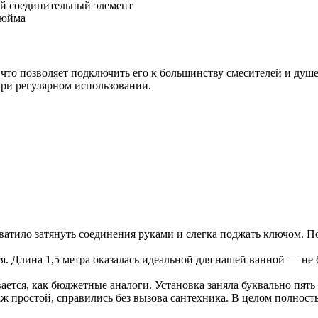
ый соединительный элемент
дюйма
то позволяет подключить его к большинству смесителей и душе
при регулярном использовании.
ило затянуть соединения руками и слегка поджать ключом. Пол
ся. Длина 1,5 метра оказалась идеальной для нашей ванной — не
вается, как бюджетные аналоги. Установка заняла буквально пят
 простой, справились без вызова сантехника. В целом полность