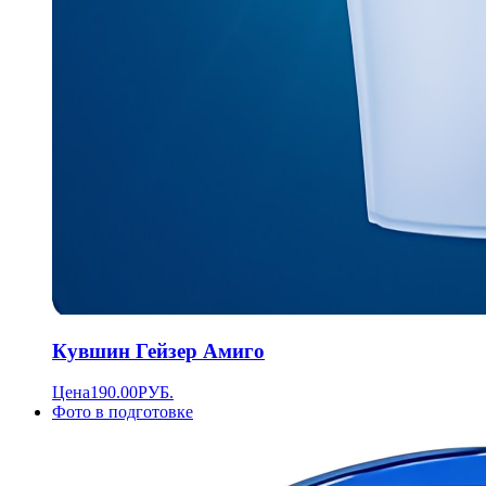
Кувшин Гейзер Амиго
Цена
190.00
РУБ.
Фото в подготовке