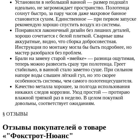
Установили в небольшой ванной — размер подошёл
идеально, не загромождает пространство. Полотенца
сохнут быстро, за пару часов даже махровое банное
становится сухим. Единственное — при первом запуске
рекомендую хорошо спустить воздух из системы.
Понравился лаконичный дизайн без лишних деталей,
хорошо сочетается с белой плиткой. Сварные швы
аккуратные, видно, что сборка добросовестная.
Инструкция по монтажу могла бы быть подробнее, но
мастер разобрался без проблем.
Брали на замену старой «змейке» — разница ощутимая,
теперь можно развесить сразу три полотенца. Греет
стабильно, в ванной стало заметно суше. При сильном
напоре воды слышен лёгкий гул, но это скорее
особенность системы, чем самого полотенцесушителя.
Качество металла хорошее, за полгода использования
никаких следов коррозии. Уход простой — протираю
влажной тряпкой раз в неделю. В целом покупкой
довольны, соответствует ожиданиям.
§ ОТЗЫВЫ
Отзывы покупателей о товаре
«
"Фокстрот-Нюанс"