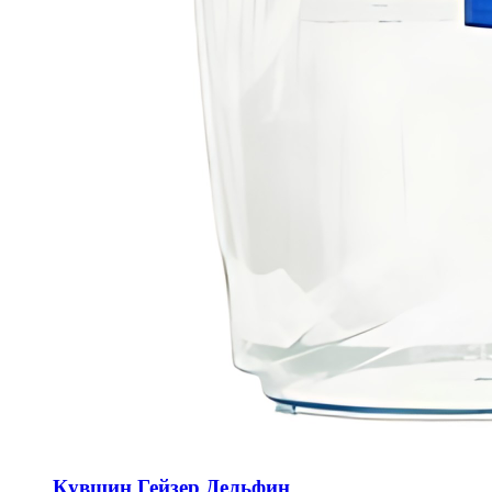
Кувшин Гейзер Дельфин