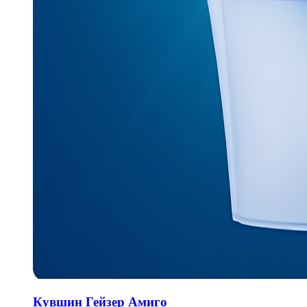
Кувшин Гейзер Амиго