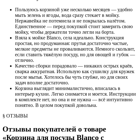
Пользуюсь корзиной уже несколько месяцев — удобно
мыть зелень и ягоды, вода сразу стекает в мойку.
Нержавейка не потемнела и не покрылась налётом.
Единственное — перед покупкой стоит замерить свою
мойку, чтобы держатели точно легли на борта.
Взяла к мойке Blanco, села идеально. Конструкция
простая, но продуманная: прутья достаточно частые,
мелкие предметы не проваливаются. Немного скользит,
если ставить тяжёлую посуду, но для овощей и губок —
отлично.
Качество сборки порадовало — никаких острых краёв,
сварка аккуратная. Использую как сушилку для кружек
после мытья. Хотелось бы чуть глубже, но для своих
задач вполне достаточно.
Корзина выглядит минималистично, вписалась в
интерьер кухни. Легко снимается и моется. Инструкции
в комплекте нет, но она и не нужна — всё интуитивно
понятно. В целом покупкой довольна.
§ ОТЗЫВЫ
Отзывы покупателей о товаре
«
Корзина для посуды Blanco с