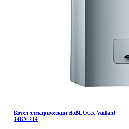
Котел электрический eloBLOCK Vaillant
14KVR14