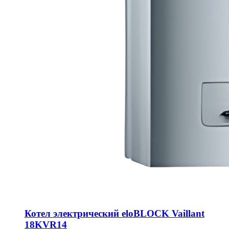
Котел электрический eloBLOCK Vaillant
18KVR14