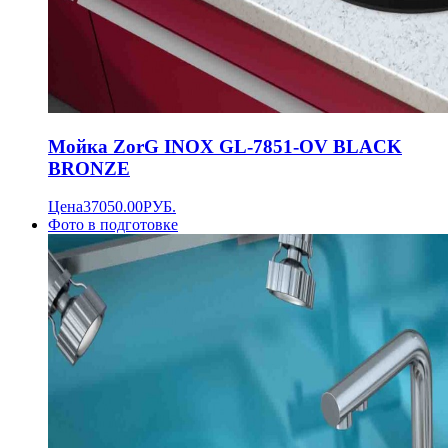
Мойка ZorG INOX GL-7851-OV BLACK
BRONZE
Цена
37050.00
РУБ.
Фото в подготовке