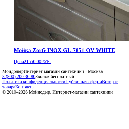
Мойка ZorG INOX GL-7851-OV-WHITE
Цена
21550.00
РУБ.
Мойдодыр
Интернет-магазин сантехники · Москва
8 (800) 200 36-80
Звонок бесплатный
Политика конфиденциальности
Публичная оферта
Возврат
товара
Контакты
© 2010–
2026
Мойдодыр. Интернет-магазин сантехники