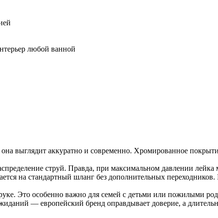
ией
нтерьер любой ванной
на выглядит аккуратно и современно. Хромированное покрытие н
пределение струй. Правда, при максимальном давлении лейка м
ается на стандартный шланг без дополнительных переходников.
 руке. Это особенно важно для семей с детьми или пожилыми ро
иданий — европейский бренд оправдывает доверие, а длительна