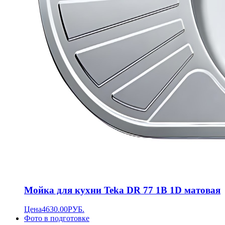
Мойка для кухни Teka DR 77 1B 1D матовая
Цена
4630.00
РУБ.
Фото в подготовке