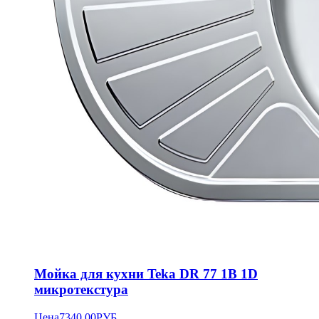
Мойка для кухни Teka DR 77 1B 1D
микротекстура
Цена
7340.00
РУБ.