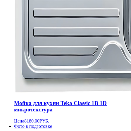
Мойка для кухни Teka Classic 1B 1D
микротекстура
Цена
8180.00
РУБ.
Фото в подготовке