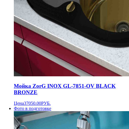
Мойка ZorG INOX GL-7851-OV BLACK
BRONZE
Цена
37050.00
РУБ.
Фото в подготовке