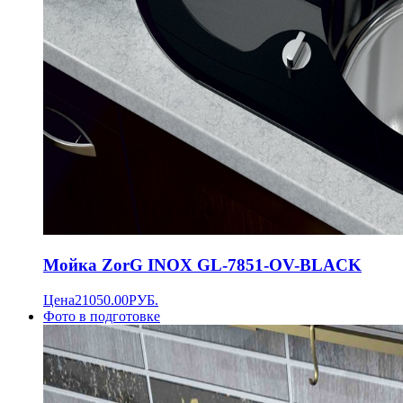
Мойка ZorG INOX GL-7851-OV-BLACK
Цена
21050.00
РУБ.
Фото в подготовке