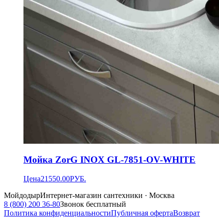
Мойка ZorG INOX GL-7851-OV-WHITE
Цена
21550.00
РУБ.
Мойдодыр
Интернет-магазин сантехники · Москва
8 (800) 200 36-80
Звонок бесплатный
Политика конфиденциальности
Публичная оферта
Возврат