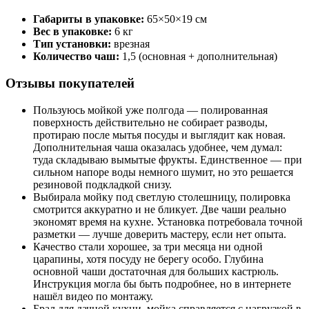
Габариты в упаковке:
65×50×19 см
Вес в упаковке:
6 кг
Тип установки:
врезная
Количество чаш:
1,5 (основная + дополнительная)
Отзывы покупателей
Пользуюсь мойкой уже полгода — полированная
поверхность действительно не собирает разводы,
протираю после мытья посуды и выглядит как новая.
Дополнительная чаша оказалась удобнее, чем думал:
туда складываю вымытые фрукты. Единственное — при
сильном напоре воды немного шумит, но это решается
резиновой подкладкой снизу.
Выбирала мойку под светлую столешницу, полировка
смотрится аккуратно и не бликует. Две чаши реально
экономят время на кухне. Установка потребовала точной
разметки — лучше доверить мастеру, если нет опыта.
Качество стали хорошее, за три месяца ни одной
царапины, хотя посуду не берегу особо. Глубина
основной чаши достаточная для больших кастрюль.
Инструкция могла бы быть подробнее, но в интернете
нашёл видео по монтажу.
Брал для дачной кухни, мойка справляется с нагрузкой в