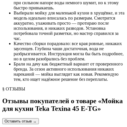
при сильном напоре воды немного шумит, но к этому
быстро привыкаешь.
Выбирали мойку для маленькой кухни в хрущёвке, и эта
модель идеально вписалась по размерам. Смотрится
аккуратно, ухаживать просто — протираю после
использования, и никаких разводов. Установка
потребовала точной разметки, но мастер справился за
час.
Качество сборки порадовало: все края ровные, никаких
заусенцев. Глубина чаши достаточная, вода не
разбрызгивается. Инструкция могла бы быть подробнее,
но в целом разобрались без проблем.
Брали на дачу как бюджетный вариант от проверенного
бренда. За сезон активного использования никаких
нареканий — мойка выглядит как новая. Рекомендую
тем, кто ищет надёжное решение без переплаты.
§ ОТЗЫВЫ
Отзывы покупателей о товаре «
Мойка
для кухни Teka Texina 45 E-TG
»
Оставить отзыв
→