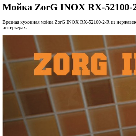
Мойка ZorG INOX RX-52100-2
Врезная кухонная мойка ZorG INOX RX-52100-2-R из нержавею
интерьерах.