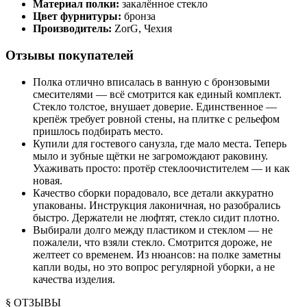
Материал полки:
закалённое стекло
Цвет фурнитуры:
бронза
Производитель:
ZorG, Чехия
Отзывы покупателей
Полка отлично вписалась в ванную с бронзовыми
смесителями — всё смотрится как единый комплект.
Стекло толстое, внушает доверие. Единственное —
крепёж требует ровной стены, на плитке с рельефом
пришлось подбирать место.
Купили для гостевого санузла, где мало места. Теперь
мыло и зубные щётки не загромождают раковину.
Ухаживать просто: протёр стеклоочистителем — и как
новая.
Качество сборки порадовало, все детали аккуратно
упакованы. Инструкция лаконичная, но разобрались
быстро. Держатели не люфтят, стекло сидит плотно.
Выбирали долго между пластиком и стеклом — не
пожалели, что взяли стекло. Смотрится дороже, не
желтеет со временем. Из нюансов: на полке заметны
капли воды, но это вопрос регулярной уборки, а не
качества изделия.
§ ОТЗЫВЫ