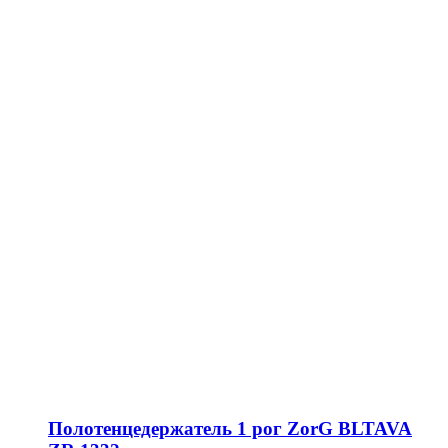
Полотенцедержатель 1 рог ZorG BLTAVA