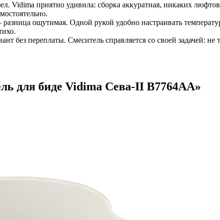
ел. Vidima приятно удивила: сборка аккуратная, никаких люфто
мостоятельно.
 разница ощутимая. Одной рукой удобно настраивать температу
тихо.
нт без переплаты. Смеситель справляется со своей задачей: не т
ль для биде Vidima Сева-II B7764AA
»