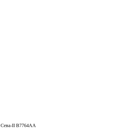
a Сева-II B7764AA