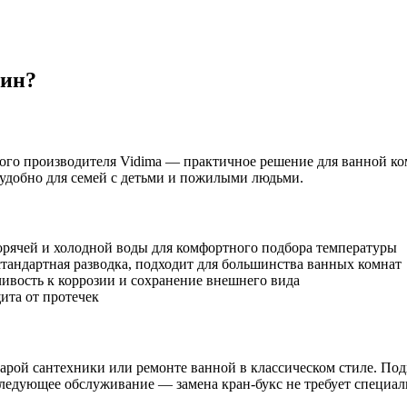
бин
?
кого производителя Vidima — практичное решение для ванной ко
 удобно для семей с детьми и пожилыми людьми.
орячей и холодной воды для комфортного подбора температуры
андартная разводка, подходит для большинства ванных комнат
вость к коррозии и сохранение внешнего вида
ита от протечек
тарой сантехники или ремонте ванной в классическом стиле. По
ледующее обслуживание — замена кран-букс не требует специал