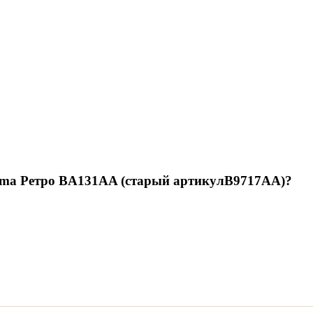
ima Ретро BA131AA (старый артикулB9717AA)
?