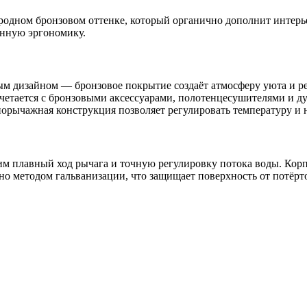
дном бронзовом оттенке, который органично дополнит интерьер
анную эргономику.
м дизайном — бронзовое покрытие создаёт атмосферу уюта и р
очетается с бронзовыми аксессуарами, полотенцесушителями и 
орычажная конструкция позволяет регулировать температуру и 
 плавный ход рычага и точную регулировку потока воды. Корпу
но методом гальванизации, что защищает поверхность от потёр