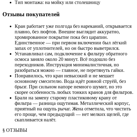
Тип монтажа: на мойку или столешницу
Отзывы покупателей
Кран работает уже полгода без нареканий, открывается
плавно, без люфтов. Внешне выглядит аккуратно,
хромированное покрытие пока без царапин.
Единственное — при первом включении был лёгкий
запах от уплотнителей, но он быстро выветрился.
Устанавливал сам, подключение к фильтру обратного
осмоса заняло около 20 минут. Всё подошло без
переходников. Инструкция минималистичная, но
разобраться можно — главное, не перетянуть гайки.
Понравилось, что кран невысокий и не мешает
основному смесителю. Вода идёт ровной струёй, без
брызг. При сильном напоре немного шумит, но это
скорее особенность любых тонких кранов для фильтров.
Брали на замену старому пластиковому крану от
фильтра — разница ощутимая. Металлический корпус,
приятный на ощупь рычаг. Жена отметила, что чистить
его проще, чем предыдущий — нет мелких щелей, где
скапливается налёт.
§ ОТЗЫВЫ