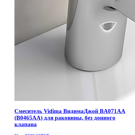
Смеситель Vidima ВидимаДжой BA071AA
(B0465AA) для раковины, без донного
клапана