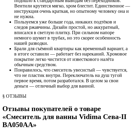
подошло к стандартным выводам без переходников.
Вентили крутятся мягко, хром блестит. Единственное —
инструкция очень краткая, но опытному человеку она и
не нужна.
Пользуемся уже больше года, никаких подтёков и
следов ржавчины. Дизайн простой, но аккуратный,
вписался в светлую плитку. При сильном напоре
немного шумит в трубах, но это скорее особенность
нашей разводки.
Брали для съёмной квартиры как временный вариант, а
в итоге оставили — работает без нареканий. Хромовое
покрытие легко чистится от известкового налёта
обычным средством.
Понравилось, что смеситель увесистый — чувствуется,
что не пластик внутри. Переключатель на душ тугой
первое время, потом разработался. В целом за свои
деньги — отличный выбор для ванной.
§ ОТЗЫВЫ
Отзывы покупателей о товаре
«
Смеситель для ванны Vidima Сева-II
BA050AA
»