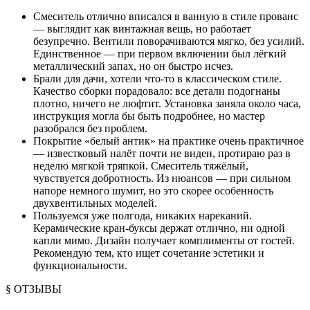
Смеситель отлично вписался в ванную в стиле прованс
— выглядит как винтажная вещь, но работает
безупречно. Вентили поворачиваются мягко, без усилий.
Единственное — при первом включении был лёгкий
металлический запах, но он быстро исчез.
Брали для дачи, хотели что-то в классическом стиле.
Качество сборки порадовало: все детали подогнаны
плотно, ничего не люфтит. Установка заняла около часа,
инструкция могла бы быть подробнее, но мастер
разобрался без проблем.
Покрытие «белый антик» на практике очень практичное
— известковый налёт почти не виден, протираю раз в
неделю мягкой тряпкой. Смеситель тяжёлый,
чувствуется добротность. Из нюансов — при сильном
напоре немного шумит, но это скорее особенность
двухвентильных моделей.
Пользуемся уже полгода, никаких нареканий.
Керамические кран-буксы держат отлично, ни одной
капли мимо. Дизайн получает комплименты от гостей.
Рекомендую тем, кто ищет сочетание эстетики и
функциональности.
§ ОТЗЫВЫ