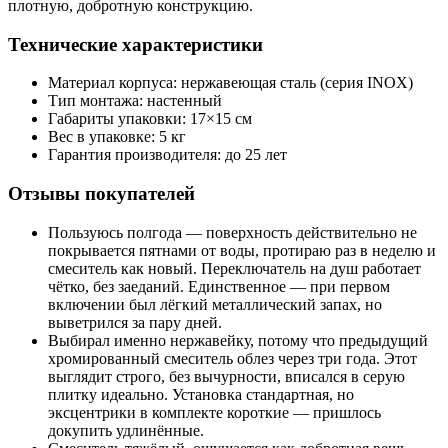
плотную, добротную конструкцию.
Технические характеристики
Материал корпуса: нержавеющая сталь (серия INOX)
Тип монтажа: настенный
Габариты упаковки: 17×15 см
Вес в упаковке: 5 кг
Гарантия производителя: до 25 лет
Отзывы покупателей
Пользуюсь полгода — поверхность действительно не
покрывается пятнами от воды, протираю раз в неделю и
смеситель как новый. Переключатель на душ работает
чётко, без заеданий. Единственное — при первом
включении был лёгкий металлический запах, но
выветрился за пару дней.
Выбирал именно нержавейку, потому что предыдущий
хромированный смеситель облез через три года. Этот
выглядит строго, без вычурности, вписался в серую
плитку идеально. Установка стандартная, но
эксцентрики в комплекте короткие — пришлось
докупить удлинённые.