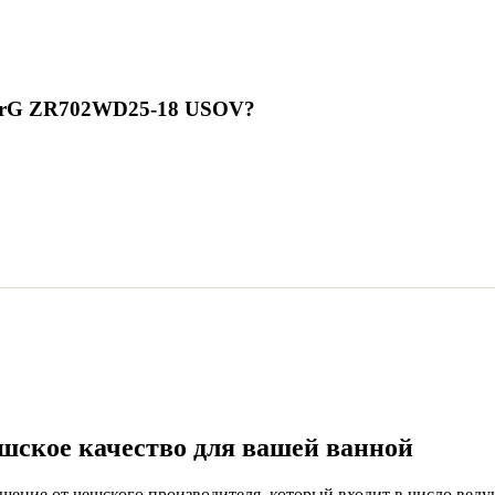
ZorG ZR702WD25-18 USOV
?
ское качество для вашей ванной
ние от чешского производителя, который входит в число ведущ