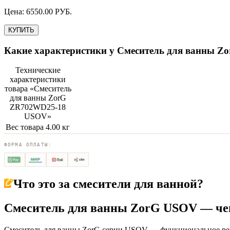
Цена:
6550.00
РУБ.
КУПИТЬ
Какие характеристики у
Смеситель для ванны 
Технические
характеристики
товара «
Смеситель
для ванны ZorG
ZR702WD25-18
USOV
»
Вес товара
4.00 кг
ФОРМА ОПЛАТЫ:
Что это за
смесители для ванной
?
Смеситель для ванны ZorG USOV — чеш
Смеситель для ванны ZorG серии USOV — функциональное реше