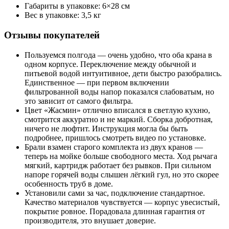
Габариты в упаковке: 6×28 см
Вес в упаковке: 3,5 кг
Отзывы покупателей
Пользуемся полгода — очень удобно, что оба крана в
одном корпусе. Переключение между обычной и
питьевой водой интуитивное, дети быстро разобрались.
Единственное — при первом включении
фильтрованной воды напор показался слабоватым, но
это зависит от самого фильтра.
Цвет «Жасмин» отлично вписался в светлую кухню,
смотрится аккуратно и не маркий. Сборка добротная,
ничего не люфтит. Инструкция могла бы быть
подробнее, пришлось смотреть видео по установке.
Брали взамен старого комплекта из двух кранов —
теперь на мойке больше свободного места. Ход рычага
мягкий, картридж работает без рывков. При сильном
напоре горячей воды слышен лёгкий гул, но это скорее
особенность труб в доме.
Установили сами за час, подключение стандартное.
Качество материалов чувствуется — корпус увесистый,
покрытие ровное. Порадовала длинная гарантия от
производителя, это внушает доверие.