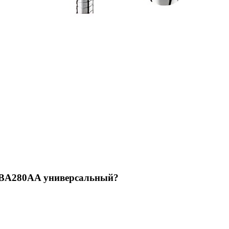
k BA280AA универсальный
?