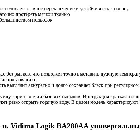
спечивает плавное переключение и устойчивость к износу
аточно протереть мягкой тканью
 большинством подводок
ко, без рывков, что позволяет точно выставить нужную темпера
у использованию.
 выглядит аккуратно и долго сохраняет блеск при регулярном 
 минут при наличии базовых навыков. Инструкция краткая, но п
ожет резко открыть горячую воду. В целом модель характеризую
ль Vidima Logik BA280AA универсальн