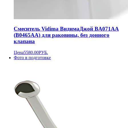
Смеситель Vidima ВидимаДжой BA071AA
(B0465AA) для раковины, без донного
клапана
Цена
5580.00
РУБ.
Фото в подготовке