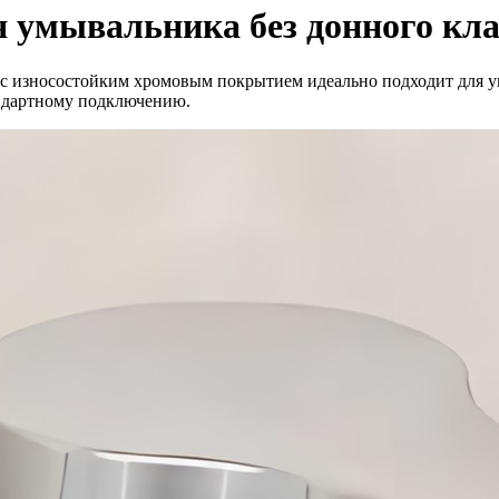
 умывальника без донного кла
с износостойким хромовым покрытием идеально подходит для ум
андартному подключению.