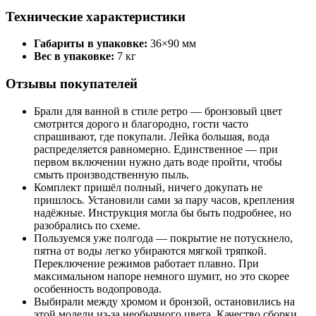
Технические характеристики
Габариты в упаковке:
36×90 мм
Вес в упаковке:
7 кг
Отзывы покупателей
Брали для ванной в стиле ретро — бронзовый цвет
смотрится дорого и благородно, гости часто
спрашивают, где покупали. Лейка большая, вода
распределяется равномерно. Единственное — при
первом включении нужно дать воде пройти, чтобы
смыть производственную пыль.
Комплект пришёл полный, ничего докупать не
пришлось. Установили сами за пару часов, крепления
надёжные. Инструкция могла бы быть подробнее, но
разобрались по схеме.
Пользуемся уже полгода — покрытие не потускнело,
пятна от воды легко убираются мягкой тряпкой.
Переключение режимов работает плавно. При
максимальном напоре немного шумит, но это скорее
особенность водопровода.
Выбирали между хромом и бронзой, остановились на
этой модели из-за необычного цвета. Качество сборки