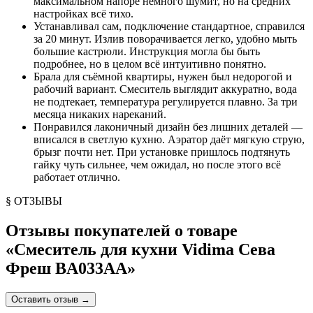
максимальном напоре немного шумит, но на средних
настройках всё тихо.
Устанавливал сам, подключение стандартное, справился
за 20 минут. Излив поворачивается легко, удобно мыть
большие кастрюли. Инструкция могла бы быть
подробнее, но в целом всё интуитивно понятно.
Брала для съёмной квартиры, нужен был недорогой и
рабочий вариант. Смеситель выглядит аккуратно, вода
не подтекает, температура регулируется плавно. За три
месяца никаких нареканий.
Понравился лаконичный дизайн без лишних деталей —
вписался в светлую кухню. Аэратор даёт мягкую струю,
брызг почти нет. При установке пришлось подтянуть
гайку чуть сильнее, чем ожидал, но после этого всё
работает отлично.
§ ОТЗЫВЫ
Отзывы покупателей о товаре
«
Смеситель для кухни Vidima Сева
Фреш BA033AA
»
Оставить отзыв
→