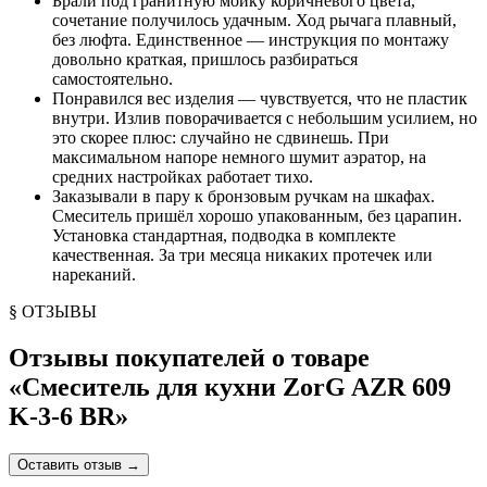
Брали под гранитную мойку коричневого цвета,
сочетание получилось удачным. Ход рычага плавный,
без люфта. Единственное — инструкция по монтажу
довольно краткая, пришлось разбираться
самостоятельно.
Понравился вес изделия — чувствуется, что не пластик
внутри. Излив поворачивается с небольшим усилием, но
это скорее плюс: случайно не сдвинешь. При
максимальном напоре немного шумит аэратор, на
средних настройках работает тихо.
Заказывали в пару к бронзовым ручкам на шкафах.
Смеситель пришёл хорошо упакованным, без царапин.
Установка стандартная, подводка в комплекте
качественная. За три месяца никаких протечек или
нареканий.
§ ОТЗЫВЫ
Отзывы покупателей о товаре
«
Смеситель для кухни ZorG AZR 609
K-3-6 BR
»
Оставить отзыв
→