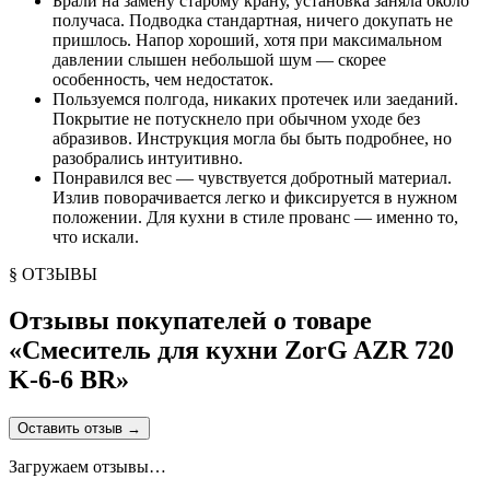
Брали на замену старому крану, установка заняла около
получаса. Подводка стандартная, ничего докупать не
пришлось. Напор хороший, хотя при максимальном
давлении слышен небольшой шум — скорее
особенность, чем недостаток.
Пользуемся полгода, никаких протечек или заеданий.
Покрытие не потускнело при обычном уходе без
абразивов. Инструкция могла бы быть подробнее, но
разобрались интуитивно.
Понравился вес — чувствуется добротный материал.
Излив поворачивается легко и фиксируется в нужном
положении. Для кухни в стиле прованс — именно то,
что искали.
§ ОТЗЫВЫ
Отзывы покупателей о товаре
«
Смеситель для кухни ZorG AZR 720
K-6-6 BR
»
Оставить отзыв
→
Загружаем отзывы…