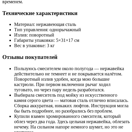
временем.
Технические характеристики
Материал: нержавеющая сталь
Тип управления: однорычажный
Излив: поворотный
Габариты упаковки: 5×31×17 см
Вес в упаковке: 3 кг
Отзывы покупателей
Пользуюсь смесителем около полугода — нержавейка
действительно не темнеет и не покрывается налётом.
Поворотный излив удобен, когда мою большие
кастрюли. При первом включении рычаг ходил
туговато, но через пару недель разработался.
Выбирала смеситель под мойку из искусственного
камня серого цвета — матовая сталь отлично вписалась.
Сборка аккуратная, никаких люфтов. Инструкция могла
бы быть подробнее, но разобрались без проблем.
Купили взамен хромированного смесителя, который
облез через два года. Здесь цельная нержавейка, облезать
нечему. На сильном напоре немного шумит, но это не