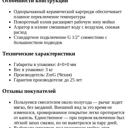
Особенности конструкции
Однорычажный керамический картридж обеспечивает
плавное переключение температуры
Поворотный излив расширяет рабочую зону мойки
Аэратор в изливе смешивает воду с воздухом, снижая
расход
Стандартное подключение G 1/2" совместимо с
большинством подводок
Технические характеристики
Габариты в упаковке: 4×0×0 мм
Вес в упаковке: 3 кг
Производитель: ZorG (Чехия)
Гарантия производителя: до 25 лет
Отзывы покупателей
Пользуемся смесителем около полугода — рычаг ходит
мягко, без заеданий. Внешний вид за это время не
изменился, хромированное покрытие легко протирается
от капель. Единственное — при первом включении был
лёгкий запах смазки, но он выветрился за пару дней.
Выбирали смеситель под гранитную мойку, этот