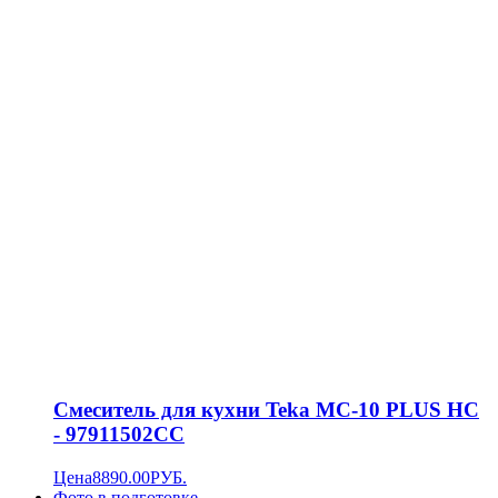
Смеситель для кухни Teka MC-10 PLUS HC
- 97911502CC
Цена
8890.00
РУБ.
Фото в подготовке