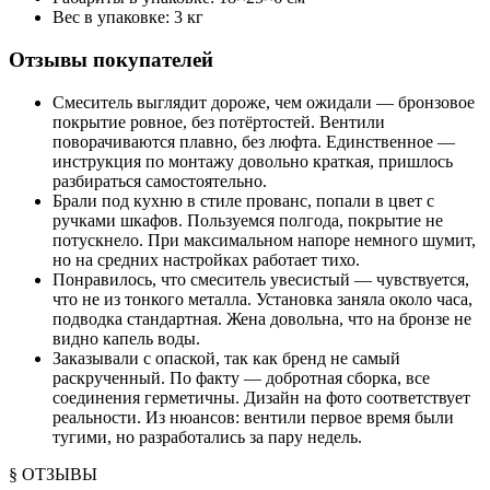
Вес в упаковке: 3 кг
Отзывы покупателей
Смеситель выглядит дороже, чем ожидали — бронзовое
покрытие ровное, без потёртостей. Вентили
поворачиваются плавно, без люфта. Единственное —
инструкция по монтажу довольно краткая, пришлось
разбираться самостоятельно.
Брали под кухню в стиле прованс, попали в цвет с
ручками шкафов. Пользуемся полгода, покрытие не
потускнело. При максимальном напоре немного шумит,
но на средних настройках работает тихо.
Понравилось, что смеситель увесистый — чувствуется,
что не из тонкого металла. Установка заняла около часа,
подводка стандартная. Жена довольна, что на бронзе не
видно капель воды.
Заказывали с опаской, так как бренд не самый
раскрученный. По факту — добротная сборка, все
соединения герметичны. Дизайн на фото соответствует
реальности. Из нюансов: вентили первое время были
тугими, но разработались за пару недель.
§ ОТЗЫВЫ